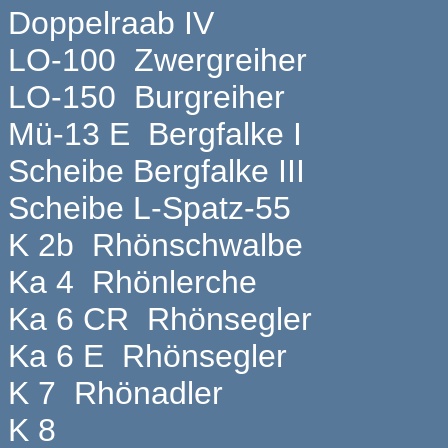
Doppelraab IV
LO-100 Zwergreiher
LO-150 Burgreiher
Mü-13 E Bergfalke I
Scheibe Bergfalke III
Scheibe L-Spatz-55
K 2b Rhönschwalbe
Ka 4 Rhönlerche
Ka 6 CR Rhönsegler
Ka 6 E Rhönsegler
K 7 Rhönadler
K 8