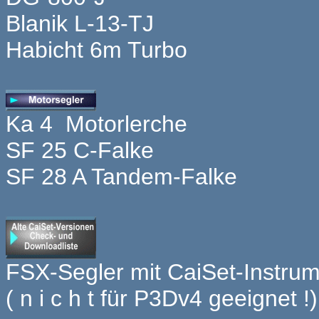
Blanik L-13-TJ
Habicht 6m Turbo
Ka 4 Motorlerche
SF 25 C-Falke
SF 28 A Tandem-Falke
FSX-Segler mit CaiSet-Instru
( n i c h t für P3Dv4 geeignet !)