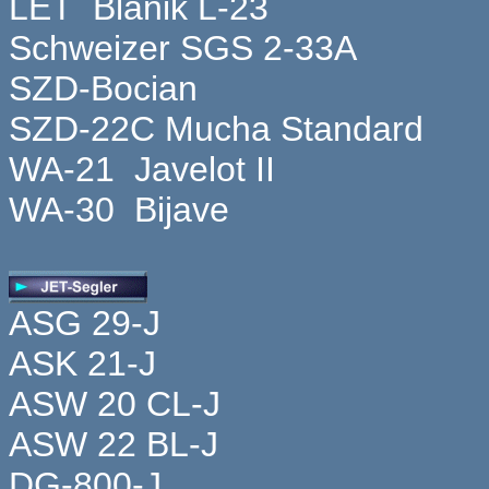
LET Blanik L-23
Schweizer SGS 2-33A
SZD-Bocian
SZD-22C Mucha Standard
WA-21 Javelot II
WA-30 Bijave
ASG 29-J
ASK 21-J
ASW 20 CL-J
ASW 22 BL-J
DG-800-J